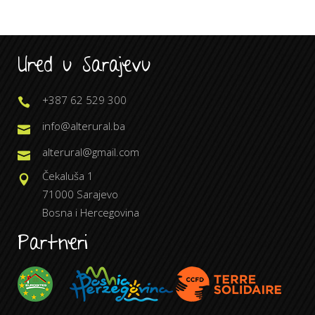
Ured u Sarajevu
+387 62 529 300
info@alterural.ba
alterural@gmail.com
Čekaluša 1
71000 Sarajevo
Bosna i Hercegovina
Partneri