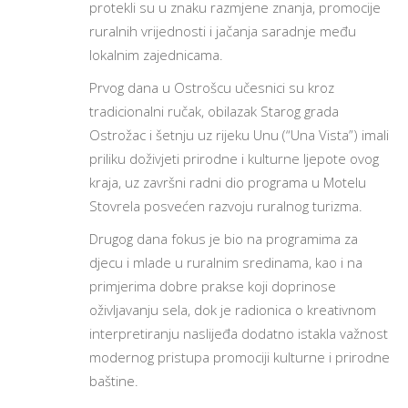
protekli su u znaku razmjene znanja, promocije
ruralnih vrijednosti i jačanja saradnje među
lokalnim zajednicama.
Prvog dana u Ostrošcu učesnici su kroz
tradicionalni ručak, obilazak Starog grada
Ostrožac i šetnju uz rijeku Unu (“Una Vista”) imali
priliku doživjeti prirodne i kulturne ljepote ovog
kraja, uz završni radni dio programa u Motelu
Stovrela posvećen razvoju ruralnog turizma.
Drugog dana fokus je bio na programima za
djecu i mlade u ruralnim sredinama, kao i na
primjerima dobre prakse koji doprinose
oživljavanju sela, dok je radionica o kreativnom
interpretiranju naslijeđa dodatno istakla važnost
modernog pristupa promociji kulturne i prirodne
baštine.