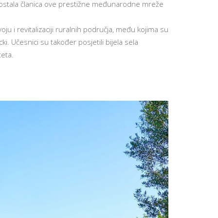
o postala članica ove prestižne međunarodne mreže
ju i revitalizaciji ruralnih područja, među kojima su
. Učesnici su također posjetili bijela sela
teta.