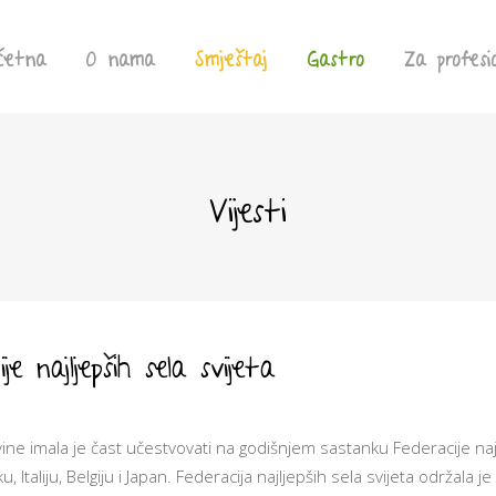
četna
O nama
Smještaj
Gastro
Za profesi
Vijesti
e najljepših sela svijeta
ne imala je čast učestvovati na godišnjem sastanku Federacije najlje
, Italiju, Belgiju i Japan. Federacija najljepših sela svijeta održala