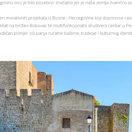
cegovinu ovo je bilo posebno značajno jer je naša zemlja zvaničn
i inovativnih projekata iz Bosne i Hercegovine koji doprinose razvo
at na tvrđavi Bobovac te multifunkcionalni društveni centar u Pecki
odličan primjer očuvanja ruralne baštine, tradicije i kulturnog identi