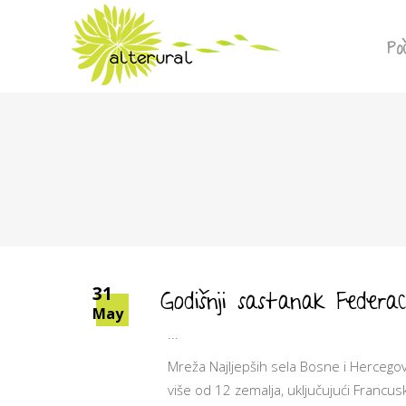
Po
Godišnji sastanak Federacij
31
May
Mreža Najljepših sela Bosne i Hercegovi
više od 12 zemalja, uključujući Francusku