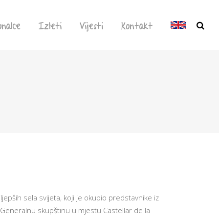
onalce
Izleti
Vijesti
Kontakt
pših sela svijeta, koji je okupio predstavnike iz
 je Generalnu skupštinu u mjestu Castellar de la