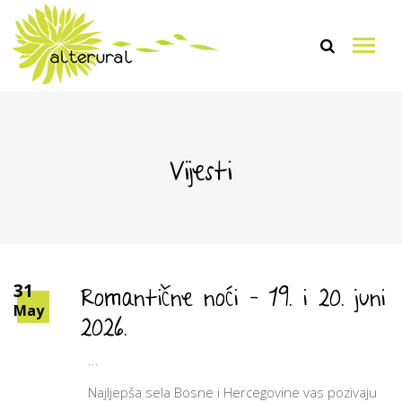
Vijesti
Romantične noći – 19. i 20. juni
31
May
2026.
Najljepša sela Bosne i Hercegovine vas pozivaju