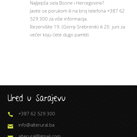
Najljepša sela Bosne i Hercegovine?
Javite se porukom ili na broj telefona +387 62
529 300 za više informacija.
Rezervišite 19. (Gornji Srebrenik) ili 20. juni za
večer koju ćete dugo pamtiti.
Ured u Sarajevu
+387 62 529 300
info@alterural.ba
alterural@gmail.com