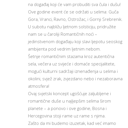
na događaj koji će vam probuditi sva čula i dušu!
Ove godine event će se održati u selima: Guča
Gora, Vranci, Ravno, Ostrožac, i Gornji Srebrenik.
U subotu najbližu ljetnom solsticiju, pridružite
nam se u čaroliji Romantičnih noći –
jedinstvenom događaju koji slavi ljepotu seoskog
ambijenta pod vedrim ljetnim nebom.
Šetnje romantičnim stazama kroz autentična
sela, večera uz svijeće i domaće specijalitete,
mogući kulturni sadržaji iznenađenja u selima i
okolini, svjež zrak, zvjezdano nebo i nezaboravna
atmosfera!
Ovaj svjetski koncept ugošćuje zaljubljene i
romantične duše u najljepšim selima širom
planete – a ponovo i ove godine, Bosna i
Hercegovina stoji rame uz rame s njima.
Zašto da mi budemo izuzetak, kad već imamo