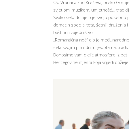
Od Vranaca kod Kreševa, preko Gornjeg
svjetlom, muzikom, umjetnošću, tradic
Svako selo donijelo je svoju posebnu pr
domaćih specijaliteta, šetnji, druženja 
baštinu i zajedništvo.
„Romantična noć“ dio je međunarodne in
sela svojim prirodnim ljepotama, tradi
Donosimo vam djelić atmosfere iz pet p
Hercegovine mjesta koja vrijedi doživjet