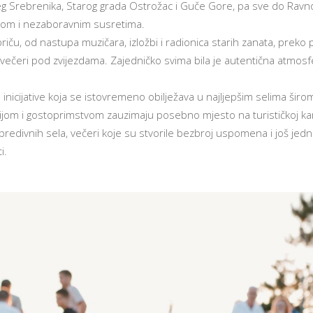
 Srebrenika, Starog grada Ostrožac i Guče Gore, pa sve do Ravnog
ijom i nezaboravnim susretima.
iču, od nastupa muzičara, izložbi i radionica starih zanata, preko 
i večeri pod zvijezdama. Zajedničko svima bila je autentična atmosfe
icijative koja se istovremeno obilježava u najljepšim selima šir
cijom i gostoprimstvom zauzimaju posebno mjesto na turističkoj kar
redivnih sela, večeri koje su stvorile bezbroj uspomena i još jed
i.