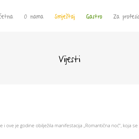
četna
O nama
Smještaj
Gastro
Za profesi
Vijesti
 i ove je godine obilježila manifestacija „Romantična noć“, koja se